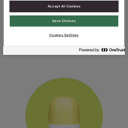
Accept All Cookies
ALLA PRODUKTER I
Save Choices
SERIEN
Cookies Settings