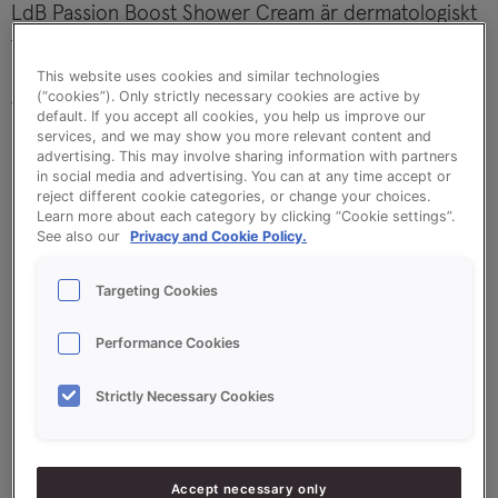
LdB Passion Boost Shower Cream är dermatologiskt
testad och passar alla hudtyper. Den är helt vegansk
och certifierad av Vegan Society. Duschkrämen
This website uses cookies and similar technologies
(“cookies”). Only strictly necessary cookies are active by
tillverkas lokalt i Falun.
default. If you accept all cookies, you help us improve our
services, and we may show you more relevant content and
advertising. This may involve sharing information with partners
in social media and advertising. You can at any time accept or
reject different cookie categories, or change your choices.
Learn more about each category by clicking “Cookie settings”.
See also our
Privacy and Cookie Policy.
Targeting Cookies
Performance Cookies
Strictly Necessary Cookies
Accept necessary only